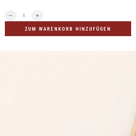
Anzahl
Verringere
Erhöhe
die
die
ZUM WARENKORB HINZUFÜGEN
Menge
Menge
für
für
RETINOL
RETINOL
SERUM
SERUM
MIT
MIT
HYALURONSÄURE
HYALURONSÄURE
UND
UND
KUPFER-
KUPFER-
PEPTIDEN
PEPTIDEN
—
—
ADVANCED
ADVANCED
LIFT
LIFT
THERAPY,
THERAPY,
30
30
ML
ML
|
|