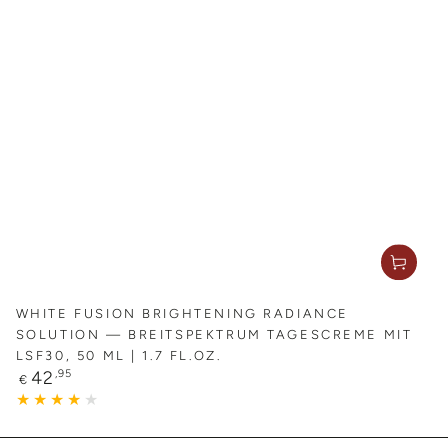
WHITE FUSION BRIGHTENING RADIANCE
SOLUTION — BREITSPEKTRUM TAGESCREME MIT
LSF30, 50 ML | 1.7 FL.OZ.
Regulärer
42
,95
€
Preis