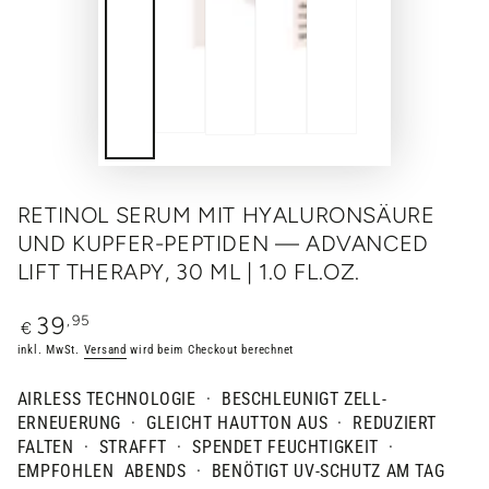
RETINOL SERUM MIT HYALURONSÄURE
UND KUPFER-PEPTIDEN — ADVANCED
LIFT THERAPY, 30 ML | 1.0 FL.OZ.
Regulärer
,95
39
€
Preis
inkl. MwSt.
Versand
wird beim Checkout berechnet
AIRLESS TECHNOLOGIE ·
BESCHLEUNIGT ZELL-
ERNEUERUNG
· GLEICHT HAUTTON AUS ·
REDUZIERT
FALTEN
·
STRAFFT
·
SPENDET FEUCHTIGKEIT
·
EMPFOHLEN ABENDS
· BENÖTIGT UV-SCHUTZ AM TAG